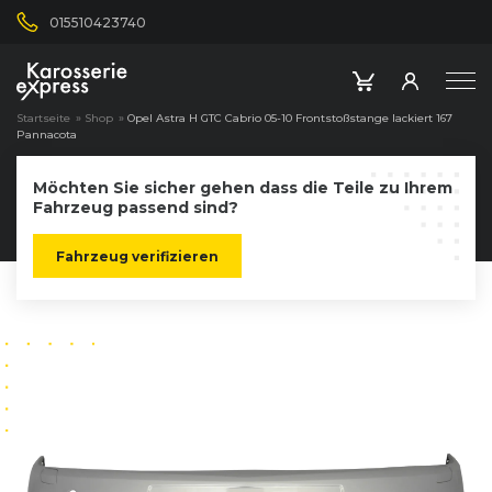
015510423740
Startseite
»
Shop
»
Opel Astra H GTC Cabrio 05-10 Frontstoßstange lackiert 167
Pannacota
Möchten Sie sicher gehen dass die Teile zu Ihrem
Fahrzeug passend sind?
Fahrzeug verifizieren