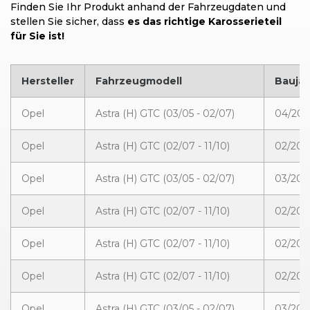
Finden Sie Ihr Produkt anhand der Fahrzeugdaten und
stellen Sie sicher, dass
es das richtige Karosserieteil
für Sie ist!
Hersteller
Fahrzeugmodell
Baujah
Opel
Astra (H) GTC (03/05 - 02/07)
04/200
Opel
Astra (H) GTC (02/07 - 11/10)
02/200
Opel
Astra (H) GTC (03/05 - 02/07)
03/200
Opel
Astra (H) GTC (02/07 - 11/10)
02/200
Opel
Astra (H) GTC (02/07 - 11/10)
02/200
Opel
Astra (H) GTC (02/07 - 11/10)
02/200
Opel
Astra (H) GTC (03/05 - 02/07)
03/200