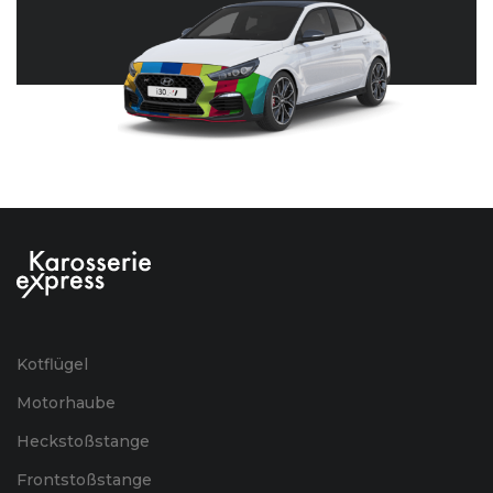
Kotflügel
Motorhaube
Heckstoßstange
Frontstoßstange