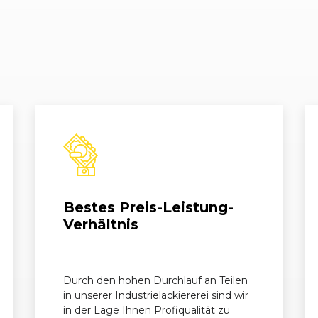
10/2006 - 04/2007
S07
Corsa 1.4 Twinport
11/2009 - 11/2010
S07
Corsa 1.4 Twinport
11/2009 - 11/2010
S07
Corsa 1.4 Twinport
01/2011 - 06/2012
S07
Corsa 1.6 Turbo
04/2010 - 11/2010
S07
Corsa 1.7 CDTI
01/2011 - 11/2011
S07
Corsa 1.7 CDTI
Bestes Preis-Leistung-
10/2006 - 04/2010
S07
Corsa 1.7 CDTI
Verhältnis
09/2007 - 11/2009
S07
Corsa GSi 16V
Durch den hohen Durchlauf an Teilen
03/2007 - 11/2009
S07
Corsa OPC
in unserer Industrielackiererei sind wir
in der Lage Ihnen Profiqualität zu