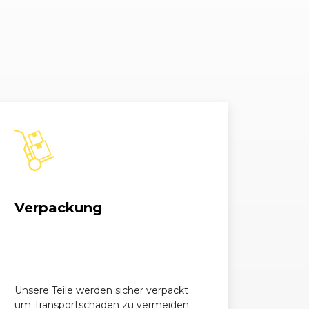
1364, 66 kW, 90 PS
1398, 64 kW, 87 PS
1398, 74 kW, 100 PS
1598, 110 kW, 150 PS
1686, 96 kW, 130 PS
1686, 96 kW, 130 PS
Verpackung
1686, 92 kW, 125 PS
1598, 110 kW, 150 PS
1598, 141 kW, 192 PS
Unsere Teile werden sicher verpackt
um Transportschäden zu vermeiden.