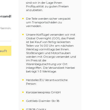
sind wir in der Lage Ihnen
Profiqualität zu guten Preisen
anzubieten.
ersand!
Die Teile werden sicher verpackt
um Transportschäden zu
vermeiden.
ertermin:
Unsere Kotflügel versenden wir mit
Global Overnight (GO!), das Paket
ist bei Kauf von fertig lackierten
Teilen vor 14:00 Uhr am nächsten
Werktag vormittags bei Ihnen.
auft
Stoßstangen und Motorhauben
werden mit Orcargo versendet und
im Preis ist die
Warenbegutachtung vor Ort
inbegriffen. Die Versandzeit hierbei
beträgt 1-3 Werktage.
Hersteller/EU Verantwortliche
Person:
Karosserieexpress GmbH
Gottlieb-Daimler-Str.18
02828 Görlitz