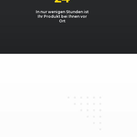
1248, 55 kW, 75 PS
In nur wenigen Stunden ist
Ihr Produkt bei Ihnen vor
1248, 70 kW, 95 PS
Ort
1248, 66 kW, 90 PS
Flex
1364, 64 kW, 87 PS
Flex
1364, 66 kW, 90 PS
Flex
1364, 65 kW, 89 PS
1398, 64 kW, 87 PS
1398, 74 kW, 100 PS
coFlex Start&Stop
1364, 88 kW, 120 PS