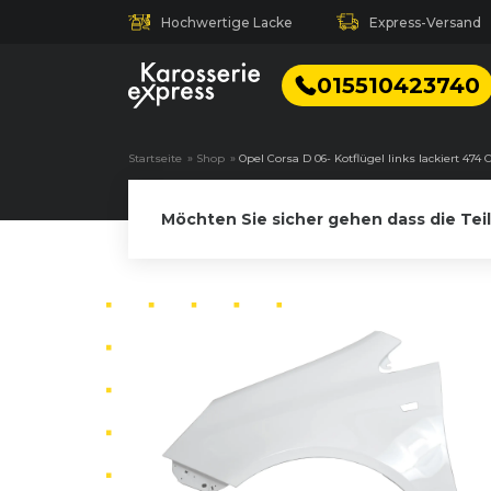
Hochwertige Lacke
Express-Versand
015510423740
Startseite
»
Shop
»
Opel Corsa D 06- Kotflügel links lackiert 47
Möchten Sie sicher gehen dass die Tei