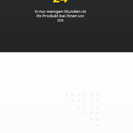
1248, 55 kW, 75 PS
In nur wenigen Stunden ist
Ihr Produkt bei Ihnen vor
1248, 70 kW, 95 PS
Ort
1248, 66 kW, 90 PS
Flex
1364, 64 kW, 87 PS
Flex
1364, 66 kW, 90 PS
Flex
1364, 65 kW, 89 PS
1398, 64 kW, 87 PS
1398, 74 kW, 100 PS
coFlex Start&Stop
1364, 88 kW, 120 PS