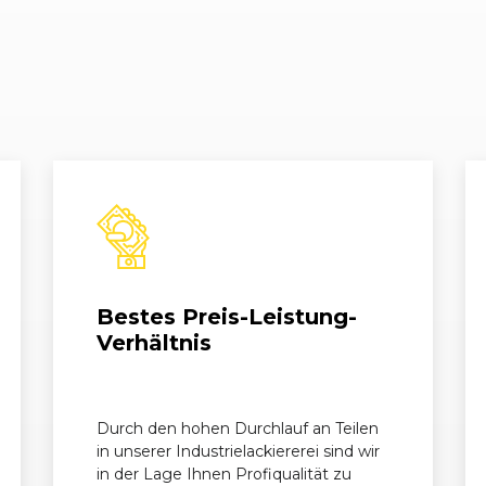
10/2006 - 04/2007
S07
Corsa 1.4 Twinport
11/2009 - 11/2010
S07
Corsa 1.4 Twinport
11/2009 - 11/2010
S07
Corsa 1.4 Twinport
01/2011 - 06/2012
S07
Corsa 1.6 Turbo
04/2010 - 11/2010
S07
Corsa 1.7 CDTI
01/2011 - 11/2011
S07
Corsa 1.7 CDTI
Bestes Preis-Leistung-
10/2006 - 04/2010
S07
Corsa 1.7 CDTI
Verhältnis
09/2007 - 11/2009
S07
Corsa GSi 16V
Durch den hohen Durchlauf an Teilen
03/2007 - 11/2009
S07
Corsa OPC
in unserer Industrielackiererei sind wir
in der Lage Ihnen Profiqualität zu