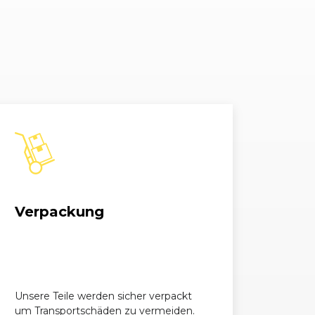
1364, 66 kW, 90 PS
1398, 64 kW, 87 PS
1398, 74 kW, 100 PS
1598, 110 kW, 150 PS
1686, 96 kW, 130 PS
1686, 96 kW, 130 PS
Verpackung
1686, 92 kW, 125 PS
1598, 110 kW, 150 PS
1598, 141 kW, 192 PS
Unsere Teile werden sicher verpackt
um Transportschäden zu vermeiden.