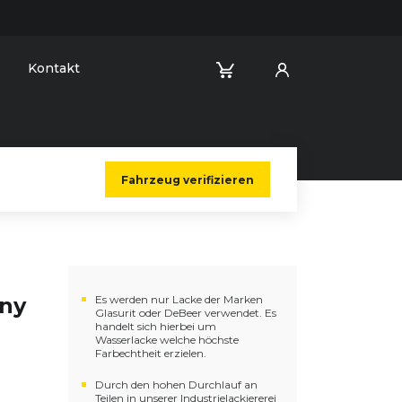
Kontakt
Fahrzeug verifizieren
nny
Es werden nur Lacke der Marken
Glasurit oder DeBeer verwendet. Es
handelt sich hierbei um
Wasserlacke welche höchste
Farbechtheit erzielen.
Durch den hohen Durchlauf an
Teilen in unserer Industrielackiererei