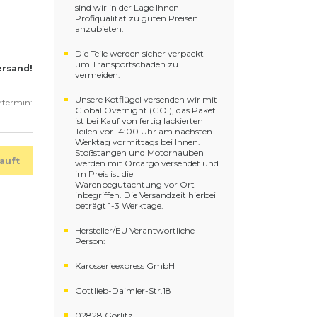
sind wir in der Lage Ihnen
Profiqualität zu guten Preisen
anzubieten.
Die Teile werden sicher verpackt
um Transportschäden zu
ersand!
vermeiden.
Unsere Kotflügel versenden wir mit
ertermin:
Global Overnight (GO!), das Paket
ist bei Kauf von fertig lackierten
Teilen vor 14:00 Uhr am nächsten
Werktag vormittags bei Ihnen.
Stoßstangen und Motorhauben
auft
werden mit Orcargo versendet und
im Preis ist die
Warenbegutachtung vor Ort
inbegriffen. Die Versandzeit hierbei
beträgt 1-3 Werktage.
Hersteller/EU Verantwortliche
Person:
Karosserieexpress GmbH
Gottlieb-Daimler-Str.18
02828 Görlitz