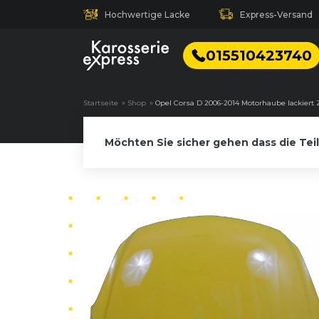
Hochwertige Lacke
Express-Versand
015510423740
Startseite
»
Shop
»
Opel Corsa D 2006-2014 Motorhaube lackie
Möchten Sie sicher gehen dass die Tei