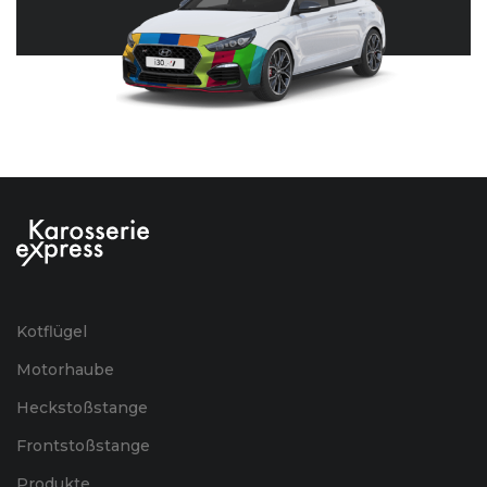
Kotflügel
Motorhaube
Heckstoßstange
Frontstoßstange
Produkte