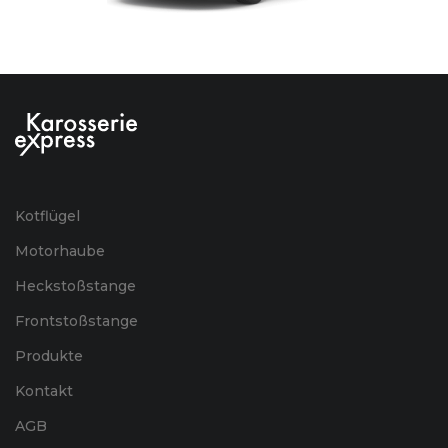
Kotflügel
Motorhaube
Heckstoßstange
Frontstoßstange
Produkte
Kontakt
AGB