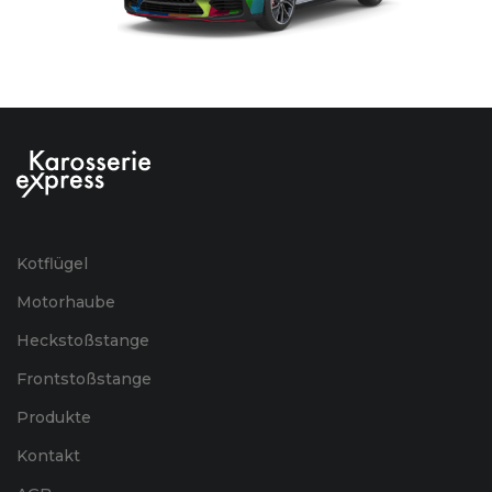
Kotflügel
Motorhaube
Heckstoßstange
Frontstoßstange
Produkte
Kontakt