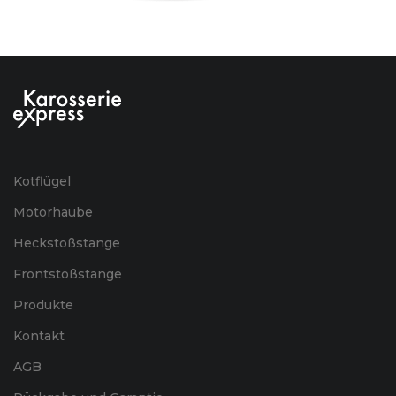
Kotflügel
Motorhaube
Heckstoßstange
Frontstoßstange
Produkte
Kontakt
AGB