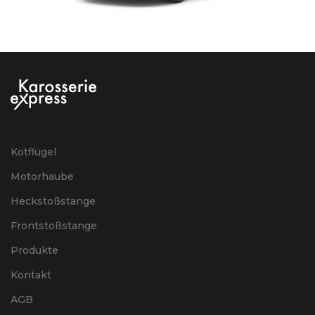
Kotflügel
Motorhaube
Heckstoßstange
Frontstoßstange
Produkte
Kontakt
AGB