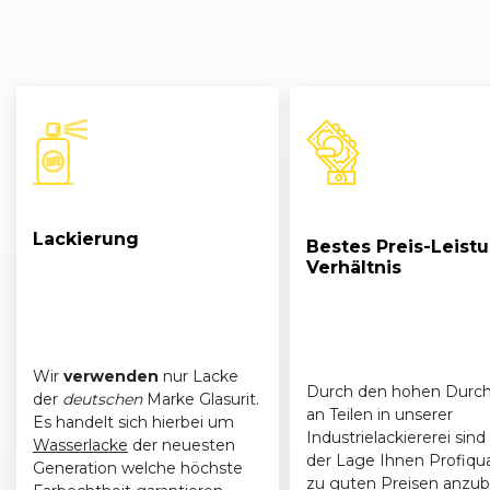
Skoda
Roomster Scout (06/10 - 02/15)
06/20
Skoda
Roomster Scout (06/10 - 02/15)
06/20
Skoda
Roomster Scout (06/10 - 02/15)
01/201
Skoda
Roomster Scout (06/10 - 02/15)
06/20
Skoda
Roomster Scout (06/10 - 02/15)
06/20
Lackierung
Bestes Preis-Leist
Verhältnis
Wir
verwenden
nur Lacke
Durch den hohen Durch
der
deutschen
Marke Glasurit.
an Teilen in unserer
Es handelt sich hierbei um
Industrielackiererei sind 
Wasserlacke
der neuesten
der Lage Ihnen Profiqua
Generation welche höchste
zu guten Preisen anzub