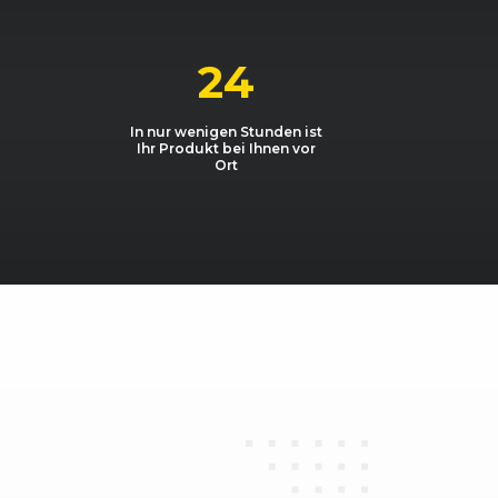
1598, 77 kW, 105 PS
1598, 55 kW, 75 PS
24
1598, 77 kW, 105 PS
In nur wenigen Stunden ist
Ihr Produkt bei Ihnen vor
1598, 66 kW, 90 PS
Ort
1896, 77 kW, 105 PS
1.2 HTP
1198, 44 kW, 60 PS
1.2 HTP
1198, 44 kW, 60 PS
1.2 HTP 12V
1198, 51 kW, 70 PS
1.2 HTP
1198, 51 kW, 70 PS
1.2 TDI GreenLine
1199, 55 kW, 75 PS