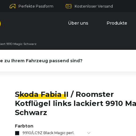
Perfekte Passform
Kostenloser Versand
Über uns
Produkte
kiert 9910 Magic Schwarz
le zu Ihrem Fahrzeug passend sind?
Skoda Fabia I
I / Roomster
Kotflügel links lackiert 9910 M
Schwarz
Farbton
9910/LC9Z Black Magic perl.