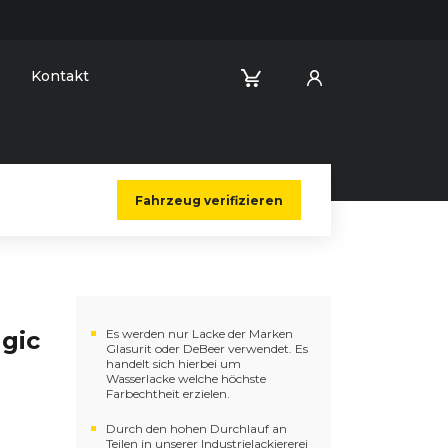
Kontakt
Fahrzeug verifizieren
agic
Es werden nur Lacke der Marken
Glasurit oder DeBeer verwendet. Es
handelt sich hierbei um
Wasserlacke welche höchste
Farbechtheit erzielen.
Durch den hohen Durchlauf an
Teilen in unserer Industrielackiererei