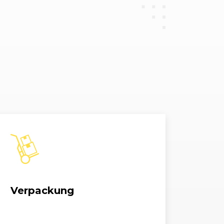
.2 TSI
1197, 77 kW, 105 PS
.2 TSI
1197, 63 kW, 86 PS
.4 16V
1390, 63 kW, 85 PS
1.4 MPI
1390, 63 kW, 86 PS
.4 TDI
1422, 51 kW, 70 PS
.4 TDI
1422, 59 kW, 80 PS
.6 16V
1598, 77 kW, 105 PS
Verpackung
.6 TDI
1598, 55 kW, 75 PS
.6 TDI
1598, 77 kW, 105 PS