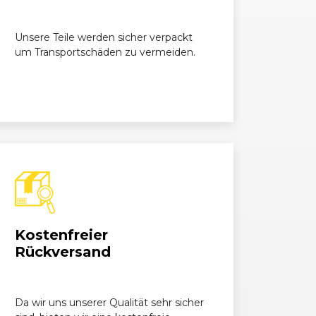
.6 TDI
1598, 66 kW, 90 PS
Unsere Teile werden sicher verpackt
um Transportschäden zu vermeiden.
.9 TDI
1896, 77 kW, 105 PS
 RS
1390, 132 kW, 180 PS
1390, 132 kW, 180 PS
1198, 51 kW, 70 PS
 12V
1198, 47 kW, 64 PS
Kostenfreier
 HTP 12V
1198, 51 kW, 70 PS
Rückversand
 TDI GreenLine
1199, 55 kW, 75 PS
 TSI
Da wir uns unserer Qualität sehr sicher
1197, 63 kW, 86 PS