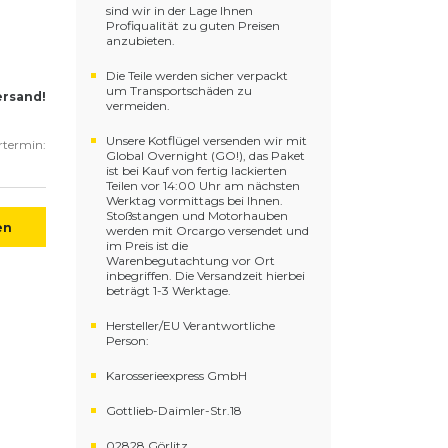
sind wir in der Lage Ihnen
Profiqualität zu guten Preisen
anzubieten.
Die Teile werden sicher verpackt
um Transportschäden zu
ersand!
vermeiden.
Unsere Kotflügel versenden wir mit
ertermin:
Global Overnight (GO!), das Paket
ist bei Kauf von fertig lackierten
Teilen vor 14:00 Uhr am nächsten
Werktag vormittags bei Ihnen.
Stoßstangen und Motorhauben
en
werden mit Orcargo versendet und
im Preis ist die
Warenbegutachtung vor Ort
inbegriffen. Die Versandzeit hierbei
beträgt 1-3 Werktage.
Hersteller/EU Verantwortliche
Person:
Karosserieexpress GmbH
Gottlieb-Daimler-Str.18
02828 Görlitz