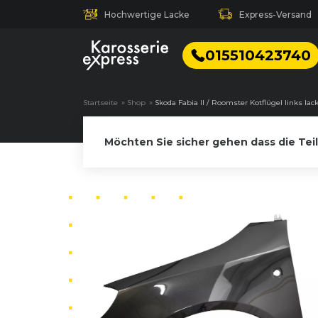
Hochwertige Lacke
Express-Versand
015510423740
Startseite
»
Shop
»
Skoda Fabia II / Roomster Kotflügel links lac
Möchten Sie sicher gehen dass die Tei