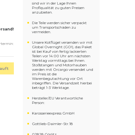
sind wir in der Lage Ihnen
Profiqualität zu guten Preisen
anzubieten.
Die Teile werden sicher verpackt
um Transportschäden zu
ersand!
vermeiden.
Unsere Kotflügel versenden wir mit
ertermin:
Global Overnight (GO!), das Paket
ist bei Kauf von fertig lackierten
Teilen vor 14:00 Uhr am nächsten
Werktag vormittags bei Ihnen.
Stoßstangen und Motorhauben
auft
werden mit Orcargo versendet und
im Preis ist die
Warenbegutachtung vor Ort
inbegriffen. Die Versandzeit hierbei
beträgt 1-3 Werktage.
Hersteller/EU Verantwortliche
Person:
Karosserieexpress GmbH
Gottlieb-Daimler-Str.18
02828 Görlitz