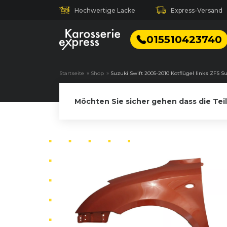
Hochwertige Lacke
Express-Versand
015510423740
Startseite
»
Shop
»
Suzuki Swift 2005-2010 Kotflügel links ZFS Su
Möchten Sie sicher gehen dass die Tei