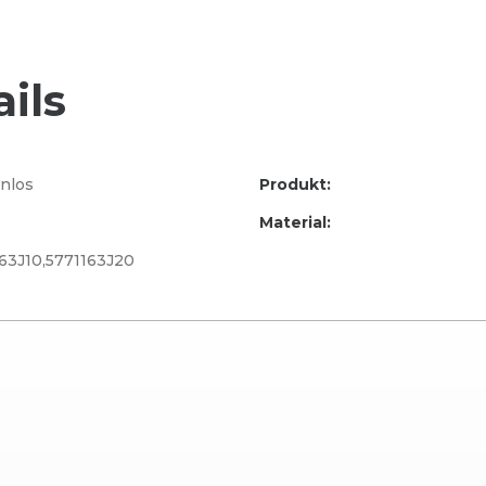
ils
nlos
Produkt:
Material:
-63J10,5771163J20