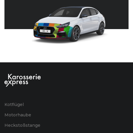
Kotflügel
Motorhaube
Heckstoßstange