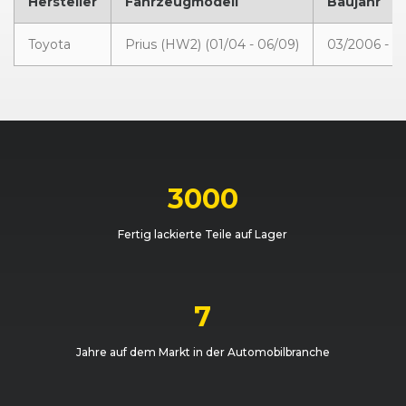
Hersteller
Fahrzeugmodell
Baujahr
Toyota
Prius (HW2) (01/04 - 06/09)
03/2006 - 0
3000
Fertig lackierte Teile auf Lager
7
Jahre auf dem Markt in der Automobilbranche