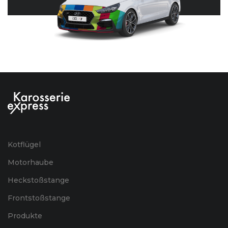
Kotflügel
Motorhaube
Heckstoßstange
Frontstoßstange
Produkte