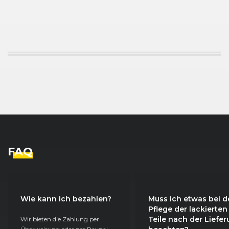
VW
Bora Variant (04/99 - 12/04)
11/1999 
FAQ
Wie kann ich bezahlen?
Muss ich etwas bei d
Pflege der lackierten
Teile nach der Liefe
Wir bieten die Zahlung per