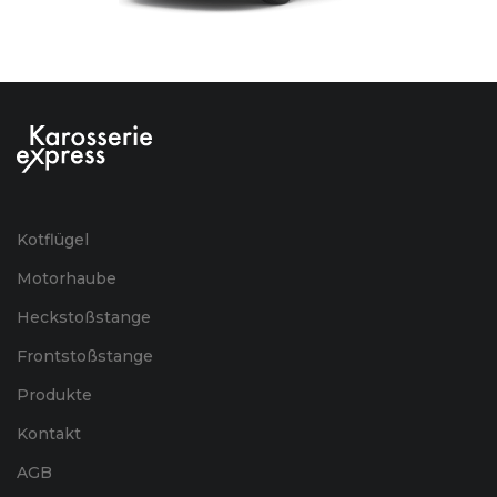
Kotflügel
Motorhaube
Heckstoßstange
Frontstoßstange
Produkte
Kontakt
AGB