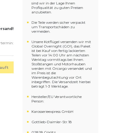
sind wir in der Lage Ihnen
Profiqualität zu guten Preisen
anzubieten.
Die Teile werden sicher verpackt
um Transportschäden zu
ersand!
vermeiden.
Unsere Kotflügel versenden wir mit
ertermin:
Global Overnight (GO!), das Paket
ist bei Kauf von fertig lackierten
Teilen vor 14:00 Uhr am nächsten
Werktag vormittags bei Ihnen.
Stoßstangen und Motorhauben
auft
werden mit Orcargo versendet und
im Preis ist die
Warenbegutachtung vor Ort
inbegriffen. Die Versandzeit hierbei
beträgt 1-3 Werktage.
Hersteller/EU Verantwortliche
Person:
Karosserieexpress GmbH
Gottlieb-Daimler-Str.18
02828 Görlitz