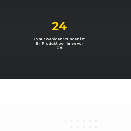
1968, 103 kW, 140 PS
1968, 81 kW, 110 PS
24
et 1.2 TSI
1197, 77 kW, 105 PS
In nur wenigen Stunden ist
Ihr Produkt bei Ihnen vor
et 1.4 TSI
1390, 90 kW, 122 PS
Ort
let 1.4 TSI BMT
1395, 92 kW, 125 PS
let 1.4 TSI BMT
1395, 110 kW, 150 PS
et 1.4 TSI
1390, 118 kW, 160 PS
let 1.6 TDI BMT
1598, 77 kW, 105 PS
let 2.0 TDI BMT
1968, 103 kW, 140 PS