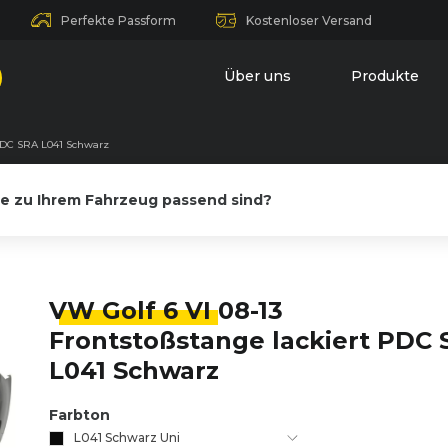
Perfekte Passform
Kostenloser Versand
Über uns
Produkte
 PDC SRA L041 Schwarz
le zu Ihrem Fahrzeug passend sind?
VW Golf 6 VI
08-13
Frontstoßstange lackiert PDC
L041 Schwarz
Farbton
L041 Schwarz Uni