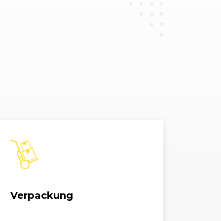
let 2.0 TDI BMT
1968, 81 kW, 110 PS
let 2.0 TDI BMT
1968, 110 kW, 150 PS
Verpackung