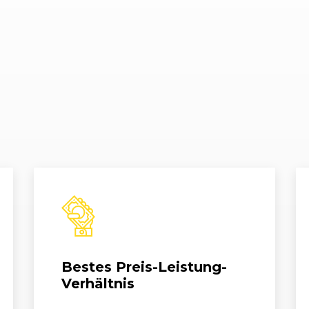
/16)
05/2015 - 07/2016
1K
Golf Cabrio
/16)
05/2015 - 07/2016
1K
Golf Cabrio
Bestes Preis-Leistung-
Verhältnis