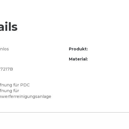
ils
nlos
Produkt:
Material:
7217B
ffnung für PDC
fnung für
nwerferreinigungsanlage