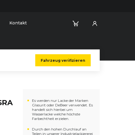
Kontakt
Fahrzeug verifizieren
 SRA
Es werden nur Lacke der Marken
Glasurit oder DeBeer verwendet. Es
handelt sich hierbei um
Wasserlacke welche höchste
Farbechtheit erzielen.
Durch den hohen Durchlauf an
Teilen in unserer Industrielackiererei