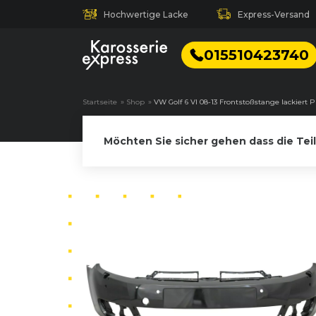
Hochwertige Lacke
Express-Versand
015510423740
Startseite
»
Shop
»
VW Golf 6 VI 08-13 Frontstoßstange lackiert
Möchten Sie sicher gehen dass die Tei