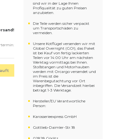
sind wir in der Lage Ihnen
Profiqualität zu guten Preisen
anzubieten.
Die Teile werden sicher verpackt
um Transportschäden zu
ersand!
vermeiden.
Unsere Kotflügel versenden wir mit
ertermin:
Global Overnight (GO!), das Paket
ist bei Kauf von fertig lackierten
Teilen vor 14:00 Uhr am nächsten
Werktag vormittags bei Ihnen.
Stoßstangen und Motorhauben
auft
werden mit Orcargo versendet und
im Preis ist die
Warenbegutachtung vor Ort
inbegriffen. Die Versandzeit hierbei
beträgt 1-3 Werktage.
Hersteller/EU Verantwortliche
Person:
Karosserieexpress GmbH
Gottlieb-Daimler-Str.18
02828 Görlitz