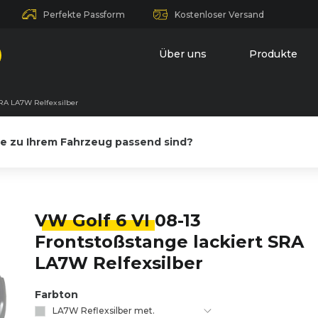
Perfekte Passform
Kostenloser Versand
Über uns
Produkte
 SRA LA7W Relfexsilber
le zu Ihrem Fahrzeug passend sind?
VW Golf 6 VI
08-13
Frontstoßstange lackiert SRA
LA7W Relfexsilber
Farbton
LA7W Reflexsilber met.