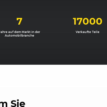
10/2008 - 04/2010
1K
Golf 2.0
10/2008 - 11/2009
1K
Golf 2.0
7
17000
Jahre auf dem Markt in der
Verkaufte Teile
Automobilbranche
m Sie