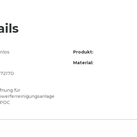
ils
nlos
Produkt:
Material:
7217D
fnung für
nwerferreinigungsanlage
 PDC