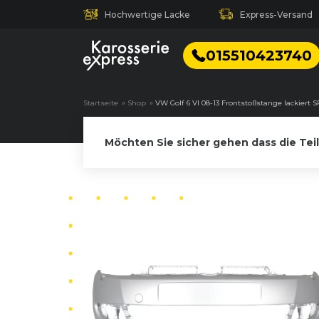
Hochwertige Lacke
Express-Versand
015510423740
Startseite
»
Shop
»
VW Golf 6 VI 08-13 Frontstoßstange lackiert
Möchten Sie sicher gehen dass die Tei