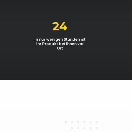
 TDI
1968, 103 kW, 140 PS
 TDI
1968, 81 kW, 110 PS
24
In nur wenigen Stunden ist
Ihr Produkt bei Ihnen vor
Ort