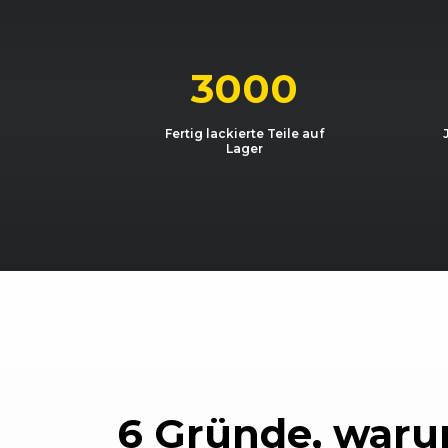
VW
Golf (VI) (10/08 - 09/12)
VW
Golf (VI) (10/08 - 09/12)
3000
Fertig lackierte Teile auf
Lager
6 Gründe, waru