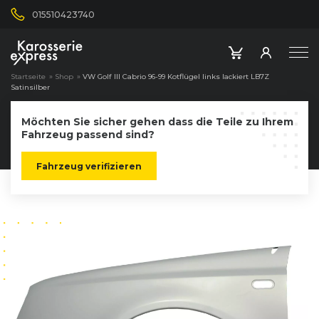
015510423740
Startseite
»
Shop
»
VW Golf III Cabrio 96-99 Kotflügel links lackiert LB7Z
Satinsilber
Möchten Sie sicher gehen dass die Teile zu Ihrem
Fahrzeug passend sind?
Fahrzeug verifizieren