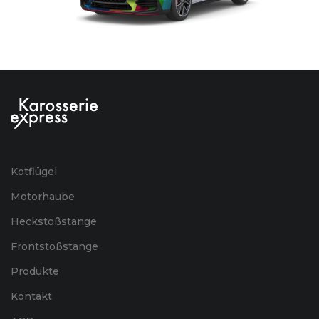
Kotflügel
Motorhaube
Heckstoßstange
Frontstoßstange
Produkte
Kontakt