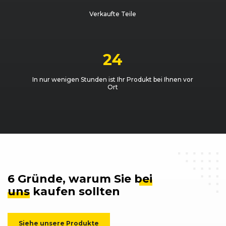
VW
Golf (V) GTI (11/04 - 08/08)
11/2006 - 0
Verkaufte Teile
VW
Golf (V) R32 (09/05 - 08/08)
09/2005 - 
24
In nur wenigen Stunden ist Ihr Produkt bei Ihnen vor
Ort
6 Gründe, warum Sie
bei
uns
kaufen sollten
Siehe unsere Produkte