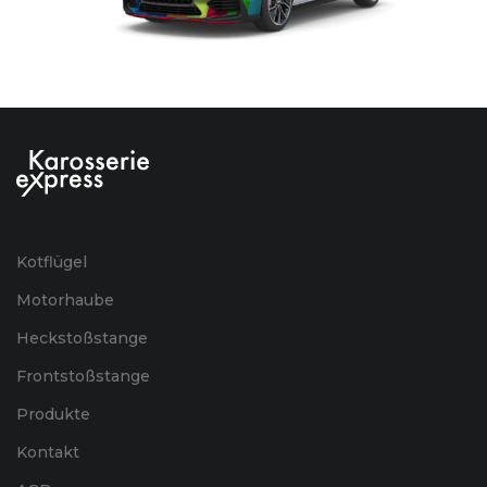
Kotflügel
Motorhaube
Heckstoßstange
Frontstoßstange
Produkte
Kontakt