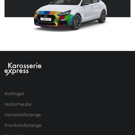
Kotflügel
Motorhaube
Heckstoßstange
Frontstoßstange