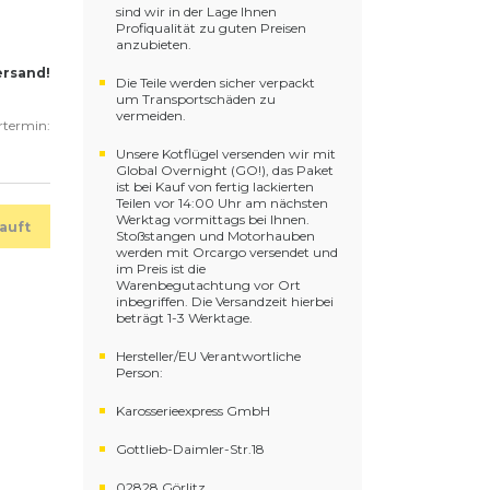
sind wir in der Lage Ihnen
Profiqualität zu guten Preisen
anzubieten.
ersand!
Die Teile werden sicher verpackt
um Transportschäden zu
vermeiden.
ertermin:
Unsere Kotflügel versenden wir mit
Global Overnight (GO!), das Paket
ist bei Kauf von fertig lackierten
Teilen vor 14:00 Uhr am nächsten
Werktag vormittags bei Ihnen.
auft
Stoßstangen und Motorhauben
werden mit Orcargo versendet und
im Preis ist die
Warenbegutachtung vor Ort
inbegriffen. Die Versandzeit hierbei
beträgt 1-3 Werktage.
Hersteller/EU Verantwortliche
Person:
Karosserieexpress GmbH
Gottlieb-Daimler-Str.18
02828 Görlitz