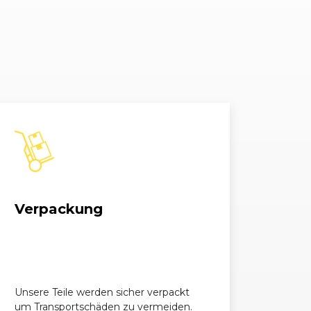
.0 TSI BlueMotion
999, 85 kW, 115 PS
.2 TSI BMT
1197, 63 kW, 85 PS
.2 TSI BMT
1197, 77 kW, 105 PS
.2 TSI BMT
1197, 81 kW, 110 PS
.4 TGI BlueMotion
1395, 81 kW, 110 PS
.4 TSI BMT
1395, 90 kW, 122 PS
Verpackung
.4 TSI BMT
1395, 103 kW, 140 PS
.4 TSI BMT
1395, 92 kW, 125 PS
.4 TSI BMT
1395, 110 kW, 150 PS
Unsere Teile werden sicher verpackt
um Transportschäden zu vermeiden.