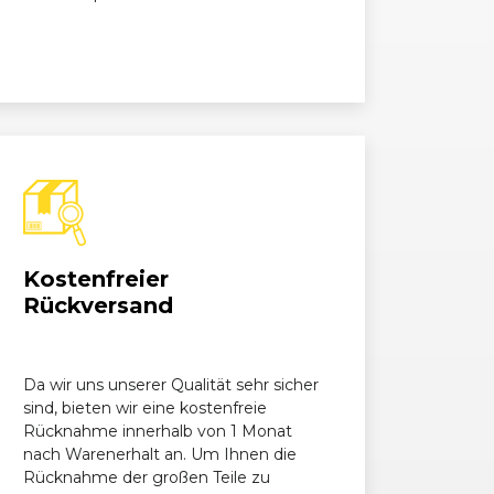
.6 BlueTDI
1598, 81 kW, 110 PS
.6 TDI BMT
1598, 77 kW, 105 PS
.6 TDI BMT
1598, 77 kW, 105 PS
.6 TDI BMT
1598, 81 kW, 110 PS
2.0 TDI BMT
1968, 110 kW, 150 PS
Kostenfreier
2.0 TDI BMT
1968, 110 kW, 150 PS
Rückversand
GTD
1968, 135 kW, 184 PS
Da wir uns unserer Qualität sehr sicher
1984, 221 kW, 300 PS
sind, bieten wir eine kostenfreie
Rücknahme innerhalb von 1 Monat
nach Warenerhalt an. Um Ihnen die
Rücknahme der großen Teile zu