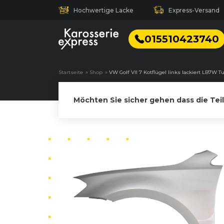
Hochwertige Lacke
Express-Versand
015510423740
Startseite
»
Shop
»
VW Golf VII 7 Kotflügel links lackiert LB7W T
Möchten Sie sicher gehen dass die Tei