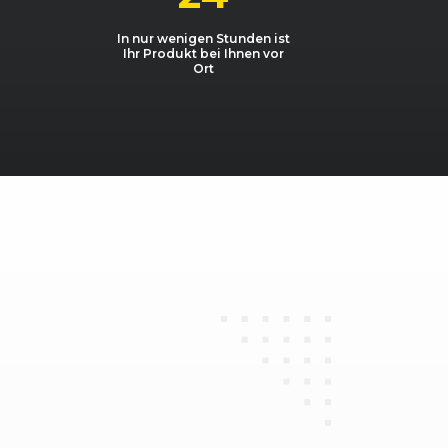
BMT
1598, 81 kW, 110 PS
In nur wenigen Stunden ist
Ihr Produkt bei Ihnen vor
BMT
1968, 110 kW, 150 PS
Ort
BMT
1968, 110 kW, 150 PS
1968, 135 kW, 184 PS
1984, 162 kW, 220 PS
port
1984, 195 kW, 265 PS
port S
1984, 228 kW, 310 PS
formance
1984, 169 kW, 230 PS
1984, 221 kW, 300 PS