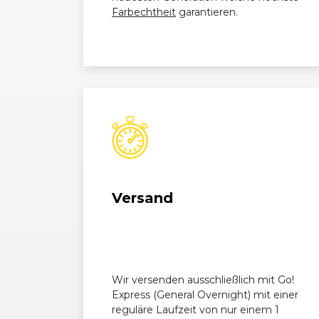
VW
Golf (VII) Variant (09/13 - 12/16
Farbechtheit
garantieren.
VW
Golf (VII) Variant (09/13 - 12/16
VW
Golf (VII) Variant (09/13 - 12/16
VW
Golf (VII) Variant (09/13 - 12/16
VW
Golf (VII) Variant (09/13 - 12/16
VW
Golf (VII) Variant (09/13 - 12/16
Versand
VW
Golf (VII) GTD Variant (01/15 - 
VW
Golf (VII) R Variant (01/15 - 12/
Wir versenden ausschließlich mit Go!
Express (General Overnight) mit einer
reguläre Laufzeit von nur einem 1