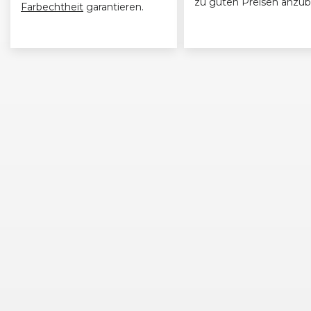
zu guten Preisen anzub
Farbechtheit
garantieren.