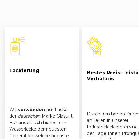
VW
Passat (B5) Variant (03/97 - 09/00)
0
VW
Passat (B5) Variant (03/97 - 09/00)
0
VW
Passat (B5) Variant (03/97 - 09/00)
0
VW
Passat (B5) Variant (03/97 - 09/00)
0
VW
Passat (B5) Variant (03/97 - 09/00)
1
Lackierung
Bestes Preis-Leist
Verhältnis
VW
Passat (B5) Variant (03/97 - 09/00)
0
Wir
verwenden
nur Lacke
Durch den hohen Durch
der
deutschen
Marke Glasurit.
an Teilen in unserer
Es handelt sich hierbei um
Industrielackiererei sind 
Wasserlacke
der neuesten
der Lage Ihnen Profiqua
Generation welche höchste