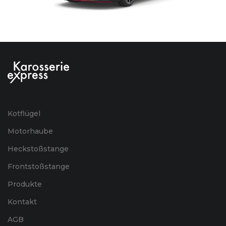
Kotflügel
Motorhaube
Heckstoßstange
Frontstoßstange
Produkte
Kontakt
AGB