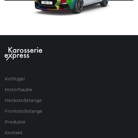
Kotflügel
Motorhaube
Heckstoßstange
Frontstoßstange
Produkte
Kontakt