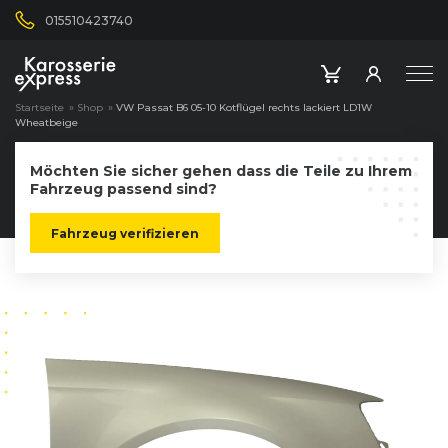
015510423740
Startseite
»
Shop
»
VW Passat B6 05-10 Kotflügel rechts lackiert LD1W
Wheatbeige
Möchten Sie sicher gehen dass die Teile zu Ihrem
Fahrzeug passend sind?
Fahrzeug verifizieren