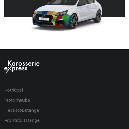
Kotflügel
Motorhaube
Heckstoßstange
Frontstoßstange