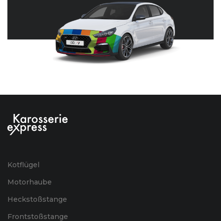
Kotflügel
Motorhaube
Heckstoßstange
Frontstoßstange