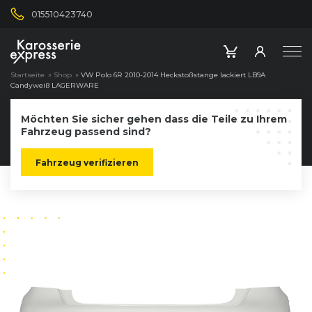
015510423740
Startseite
»
Shop
»
VW Polo 6R 2010-2014 Heckstoßstange lackiert LB9A
Candyweiß LAGERWARE
Möchten Sie sicher gehen dass die Teile zu Ihrem
Fahrzeug passend sind?
Fahrzeug verifizieren