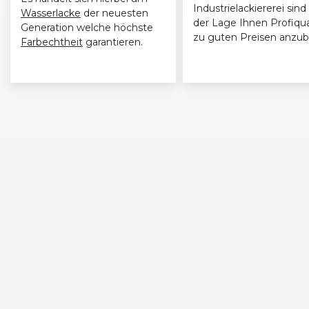
VW
Polo (V) GTI (10/14 - 07/17)
10/201
Industrielackiererei sind 
Wasserlacke
der neuesten
der Lage Ihnen Profiqua
Generation welche höchste
zu guten Preisen anzub
VW
Polo (V) GTI (05/10 - 01/14)
05/201
Farbechtheit
garantieren.