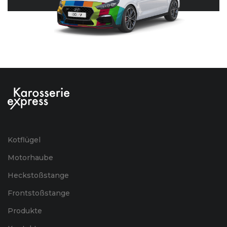
Kotflügel
Motorhaube
Heckstoßstange
Frontstoßstange
Produkte