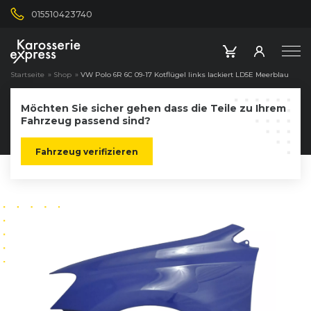
015510423740
Startseite
»
Shop
»
VW Polo 6R 6C 09-17 Kotflügel links lackiert LD5E Meerblau
Möchten Sie sicher gehen dass die Teile zu Ihrem
Fahrzeug passend sind?
Fahrzeug verifizieren