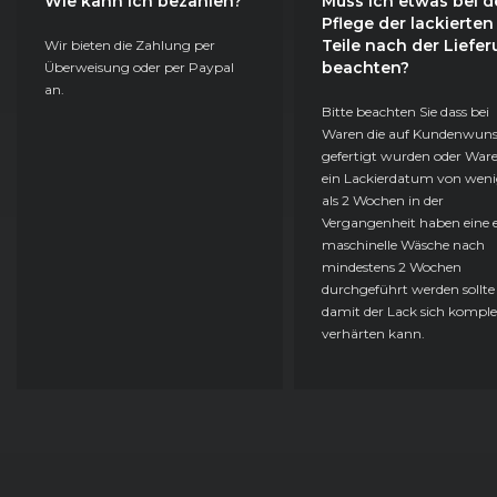
Wie kann ich bezahlen?
Muss ich etwas bei d
Pflege der lackierten
Teile nach der Liefe
Wir bieten die Zahlung per
beachten?
Überweisung oder per Paypal
an.
Bitte beachten Sie dass bei
Waren die auf Kundenwun
gefertigt wurden oder Ware
ein Lackierdatum von weni
als 2 Wochen in der
Vergangenheit haben eine e
maschinelle Wäsche nach
mindestens 2 Wochen
durchgeführt werden sollte
damit der Lack sich komple
verhärten kann.