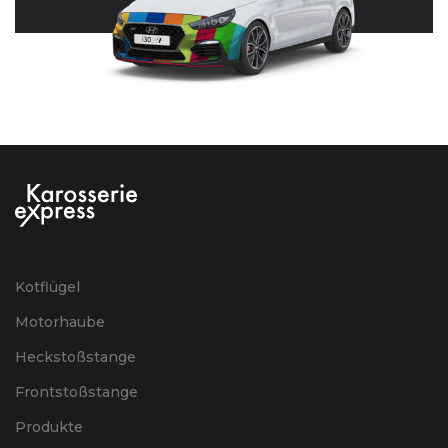
Kotflügel
Motorhaube
Heckstoßstange
Frontstoßstange
Produkte