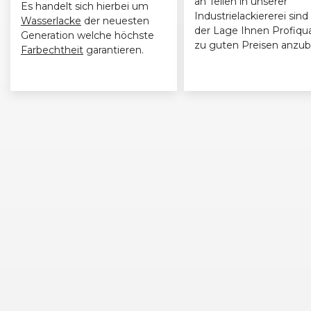
an Teilen in unserer
Es handelt sich hierbei um
Industrielackiererei sind 
Wasserlacke
der neuesten
der Lage Ihnen Profiqua
Generation welche höchste
zu guten Preisen anzub
Farbechtheit
garantieren.