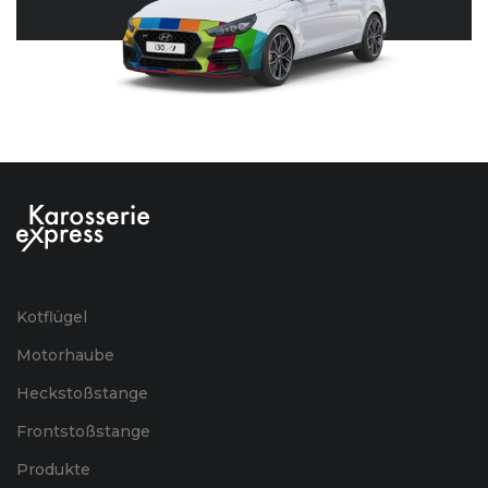
Kotflügel
Motorhaube
Heckstoßstange
Frontstoßstange
Produkte