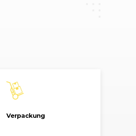
 TDI
1968, 81 kW, 110 PS
 TDI
1968, 103 kW, 140 PS
 TDI
1968, 103 kW, 140 PS
bi 1.2 TSI
1197, 63 kW, 86 PS
bi 1.2 TSI
1197, 77 kW, 105 PS
bi 1.6 BiFuel
1598, 72 kW, 98 PS
Verpackung
bi 1.6 BiFuel
1598, 75 kW, 102 PS