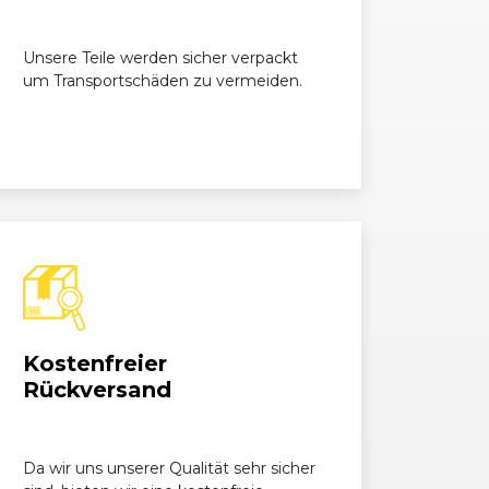
mbi 1.6 TDI
1598, 55 kW, 75 PS
Unsere Teile werden sicher verpackt
um Transportschäden zu vermeiden.
mbi 1.6 TDI
1598, 75 kW, 102 PS
mbi 1.6 TDI
1598, 75 kW, 102 PS
on
mbi 2.0 EcoFuel
1984, 80 kW, 109 PS
mbi 2.0 TDI
1968, 103 kW, 140 PS
Kostenfreier
Rückversand
mbi 2.0 TDI
1968, 81 kW, 110 PS
Da wir uns unserer Qualität sehr sicher
mbi 2.0 TDI
1968, 103 kW, 140 PS