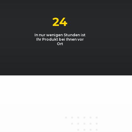
24
 BiFuel
1598, 72 kW, 98 PS
In nur wenigen Stunden ist
 BiFuel
1598, 75 kW, 102 PS
Ihr Produkt bei Ihnen vor
Ort
 TDI
1598, 55 kW, 75 PS
 TDI
1598, 75 kW, 102 PS
0 EcoFuel
1984, 80 kW, 109 PS
 TDI
1968, 125 kW, 170 PS