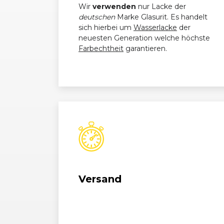
Wir
verwenden
nur Lacke der
deutschen
Marke Glasurit. Es handelt
VW
Caddy (III) Kombi (09/1
sich hierbei um
Wasserlacke
der
Nutzfahrzeuge
neuesten Generation welche höchste
Farbechtheit
garantieren.
VW
Caddy (III) Kombi (09/1
Nutzfahrzeuge
VW
Caddy (III) Kombi (09/1
Nutzfahrzeuge
VW
Caddy (III) Kombi (09/1
Nutzfahrzeuge
VW
Caddy (III) Kombi (09/1
Nutzfahrzeuge
Versand
VW
Caddy (III) Kombi (09/1
Nutzfahrzeuge
VW
Caddy (III) Kombi (09/1