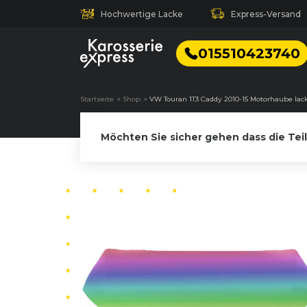
Hochwertige Lacke
Express-Versand
015510423740
Startseite
»
Shop
»
VW Touran 1T3 Caddy 2010-15 Motorhaube lac
Möchten Sie sicher gehen dass die Tei