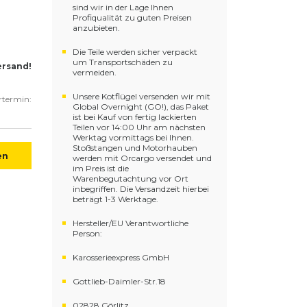
sind wir in der Lage Ihnen
Profiqualität zu guten Preisen
anzubieten.
Die Teile werden sicher verpackt
um Transportschäden zu
ersand!
vermeiden.
Unsere Kotflügel versenden wir mit
ertermin:
Global Overnight (GO!), das Paket
ist bei Kauf von fertig lackierten
Teilen vor 14:00 Uhr am nächsten
Werktag vormittags bei Ihnen.
Stoßstangen und Motorhauben
en
werden mit Orcargo versendet und
im Preis ist die
Warenbegutachtung vor Ort
inbegriffen. Die Versandzeit hierbei
beträgt 1-3 Werktage.
Hersteller/EU Verantwortliche
Person:
Karosserieexpress GmbH
Gottlieb-Daimler-Str.18
02828 Görlitz