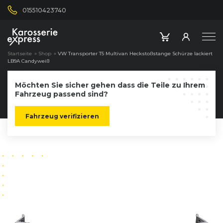
015510423740
Startseite
»
Shop
»
VW Transporter T5 Multivan Heckstoßstange Schürze lackiert
LB9A Candyweiß
Möchten Sie sicher gehen dass die Teile zu Ihrem
Fahrzeug passend sind?
Fahrzeug verifizieren