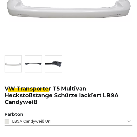
VW Transporte
r T5 Multivan
Heckstoßstange Schürze lackiert LB9A
Candyweiß
Farbton
LB9A Candyweiß Uni