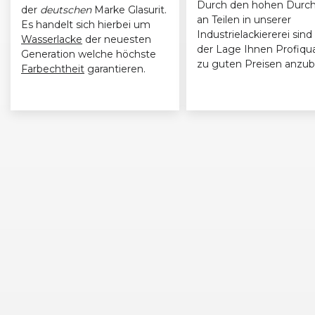
Durch den hohen Durch
der
deutschen
Marke Glasurit.
an Teilen in unserer
Es handelt sich hierbei um
VW Nutzfahrzeuge
T5 Caravelle (10/04 - 09/09)
Industrielackiererei sind 
Wasserlacke
der neuesten
der Lage Ihnen Profiqua
Generation welche höchste
zu guten Preisen anzub
VW Nutzfahrzeuge
T5 Caravelle (10/04 - 09/09)
Farbechtheit
garantieren.
VW Nutzfahrzeuge
T5 Caravelle (10/04 - 09/09)
VW Nutzfahrzeuge
T5 Caravelle (10/04 - 09/09)
VW Nutzfahrzeuge
T5 Caravelle (09/09 - 05/15)
VW Nutzfahrzeuge
T5 Caravelle (09/09 - 05/15)
VW Nutzfahrzeuge
T5 Caravelle (09/09 - 05/15)
VW Nutzfahrzeuge
T5 Caravelle (09/09 - 05/15)
VW Nutzfahrzeuge
T5 Caravelle (09/09 - 05/15)