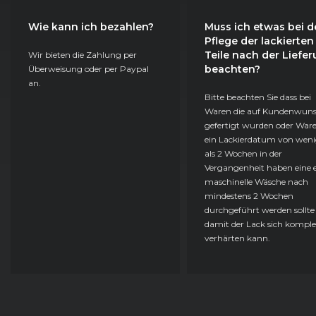
Wie kann ich bezahlen?
Muss ich etwas bei d
VW Nutzfahrzeuge
T5 Caravelle (10/04 - 09/09)
Pflege der lackierten
Teile nach der Liefe
Wir bieten die Zahlung per
VW Nutzfahrzeuge
T5 Caravelle (10/04 - 09/09)
beachten?
Überweisung oder per Paypal
an.
VW Nutzfahrzeuge
T5 Kastenwagen (09/09 - 05/15)
Bitte beachten Sie dass bei
Waren die auf Kundenwun
gefertigt wurden oder Ware
VW Nutzfahrzeuge
T5 Kastenwagen (09/09 - 05/15)
ein Lackierdatum von weni
als 2 Wochen in der
VW Nutzfahrzeuge
T5 Kastenwagen (09/09 - 05/15)
Vergangenheit haben eine e
maschinelle Wäsche nach
VW Nutzfahrzeuge
T5 Kastenwagen (09/09 - 05/15)
mindestens 2 Wochen
durchgeführt werden sollte
damit der Lack sich komple
VW Nutzfahrzeuge
T5 Kastenwagen (09/09 - 05/15)
verhärten kann.
VW Nutzfahrzeuge
T5 Kastenwagen (09/09 - 05/15)
VW Nutzfahrzeuge
T5 Kastenwagen (09/09 - 05/15)