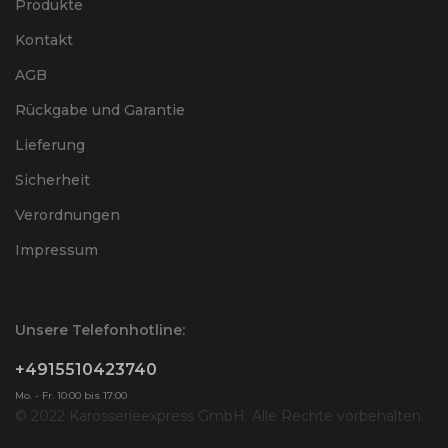
Produkte
VW Nutzfahrzeuge
T5 Multivan (09/09 - 05/15)
Kontakt
VW Nutzfahrzeuge
T5 Multivan (09/09 - 05/15)
AGB
VW Nutzfahrzeuge
T5 Multivan (09/09 - 05/15)
Rückgabe und Garantie
Lieferung
VW Nutzfahrzeuge
T5 Multivan (02/03 - 09/09)
Sicherheit
VW Nutzfahrzeuge
T5 Multivan (02/03 - 09/09)
Verordnungen
VW Nutzfahrzeuge
T5 Multivan (02/03 - 09/09)
Impressum
VW Nutzfahrzeuge
T5 Multivan (02/03 - 09/09)
Unsere Telefonhotline:
VW Nutzfahrzeuge
T5 Multivan (02/03 - 09/09)
+4915510423740
VW Nutzfahrzeuge
T5 Multivan (02/03 - 09/09)
Mo. - Fr. 10:00 bis 17:00
© 2022 Karosserieexpress GmbH. Alle Rechte vorbehalten.
VW Nutzfahrzeuge
T5 Shuttle (09/03 - 06/07)